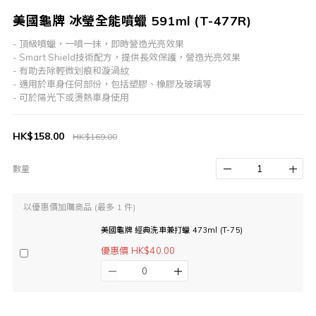
美國龜牌 冰瑩全能噴蠟 591ml (T-477R)
- 頂級噴蠟，一噴一抹，即時營造光亮效果
- Smart Shield技術配方，提供長效保護，營造光亮效果
- 有助去除輕微划痕和漩渦紋
- 適用於車身任何部份，包括塑膠、橡膠及玻璃等
- 可於陽光下或燙熱車身使用
HK$158.00
HK$169.00
數量
以優惠價加購商品
(最多 1 件)
美國龜牌 經典洗車兼打蠟 473ml (T-75)
優惠價 HK$40.00