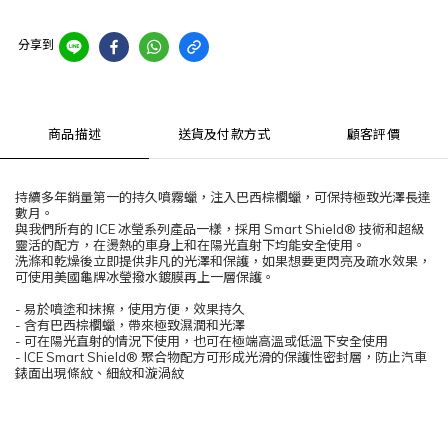
分享到
商品描述
送貨及付款方式
顧客評價
持續多年銷量第一的持久噴霧蠟，注入巴西棕櫚蠟，可保持極致光澤長達
數月。
與我們所有的 ICE 冰瑩系列產品一樣，採用 Smart Shield® 技術和超級
靈活的配方，在燙熱的車身上和在陽光直射下均能安全使用。
洗滌和乾燥後立即提供非凡的光澤和保護，如果想要更閃亮及疏水效果，
可使用美國龜牌冰瑩撥水鍍膜再上一層保護。
- 易於噴塗和抹擦，使用方便，效果持久
- 含有巴西棕櫚蠟，帶來極致濕潤和光澤
- 可在陽光直射的情況下使用，也可在極端高溫或低溫下安全使用
- ICE Smart Shield® 聚合物配方可形成光滑的保護性密封層，防止汽車
錶面出現條紋、細紋和漩渦紋