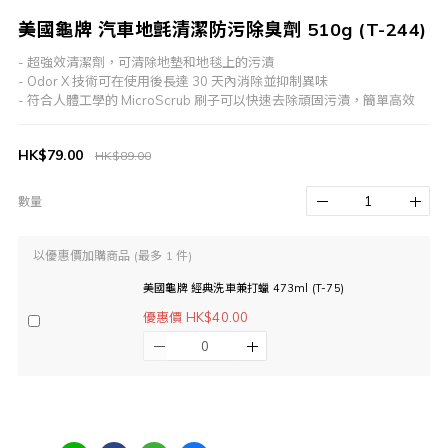
美國龜牌 汽車地氈清潔防污除臭劑 510g (T-244)
- 超強效清潔劑，可清除地墊和地毯上的污漬
- Odor X 技術可在使用後長達 30 天內消除並抑制異味
- 符合人體工學的 MicroScrub 刷子可以快速去除頑固污漬，簡單高效
HK$79.00
HK$89.00
數量
以優惠價加購商品
(最多 1 件)
美國龜牌 經典洗車兼打蠟 473ml (T-75)
優惠價 HK$40.00