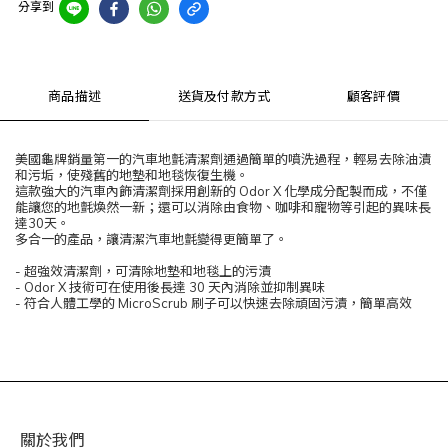
分享到
商品描述
送貨及付款方式
顧客評價
美國龜牌銷量第一的汽車地氈清潔劑通過簡單的噴洗過程，輕易去除油漬
和污垢，使殘舊的地墊和地毯恢復生機。
這款強大的汽車內飾清潔劑採用創新的 Odor X 化學成分配製而成，不僅
能讓您的地氈煥然一新；還可以消除由食物、咖啡和寵物等引起的異味長
達30天。
多合一的產品，讓清潔汽車地氈變得更簡單了。
- 超強效清潔劑，可清除地墊和地毯上的污漬
- Odor X 技術可在使用後長達 30 天內消除並抑制異味
- 符合人體工學的 MicroScrub 刷子可以快速去除頑固污漬，簡單高效
關於我們