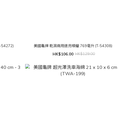
54272)
美國龜牌 乾濕兩用速亮噴蠟 769毫升 (T-54308)
HK$106.00
HK$129.00