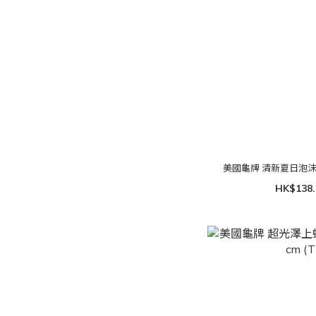
美國龜牌 清新夏日泡沫洗車蠟
HK$138.