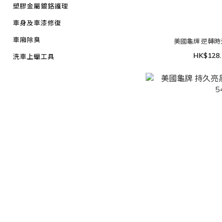
塑膠金屬鍍鉻護理
車身及車漆修復
車廂除臭
美國龜牌 逆轉時光布
HK$128.
洗車上蠟工具