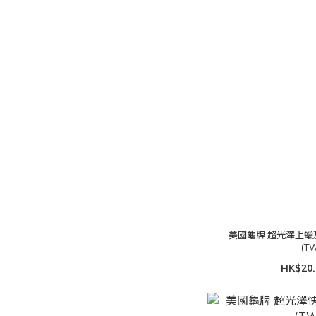
美國龜牌 超光澤上蠟及拋光
(T
HK$20.