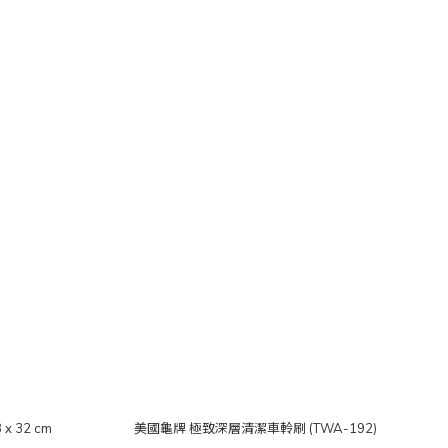
 32 cm
美國龜牌 極致深層清潔車軨刷 (TWA-192)