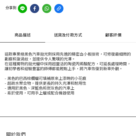
分享到
商品描述
送貨及付款方式
顧客評價
這款專業級黑色汽車拋光劑採用先進的精密血小板技術，可修復最細微的
劃痕和漩渦紋，並提供令人驚嘆的光澤。
在這種獨特的拋光蠟中採用超靈活的陶瓷丙烯酸配方，可延長處理時間，
讓初學者和經驗豐富的師傅都能輕鬆上手，將汽車恢復到新車外觀。
- 黑色的巴西棕櫚蠟可填補原來上漆時的小花痕
- 超疏水聚合物，提供更長的持久光澤和耐用性
- 適用於黑色、深藍色和炭灰色的汽車上
- 易於使用，可用手上蠟或配合機器使用
關於我們