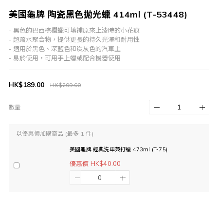
美國龜牌 陶瓷黑色拋光蠟 414ml (T-53448)
- 黑色的巴西棕櫚蠟可填補原來上漆時的小花痕
- 超疏水聚合物，提供更長的持久光澤和耐用性
- 適用於黑色、深藍色和炭灰色的汽車上
- 易於使用，可用手上蠟或配合機器使用
HK$189.00
HK$209.00
數量
以優惠價加購商品
(最多 1 件)
美國龜牌 經典洗車兼打蠟 473ml (T-75)
優惠價 HK$40.00