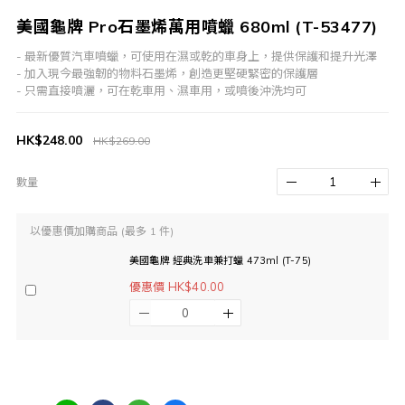
美國龜牌 Pro石墨烯萬用噴蠟 680ml (T-53477)
- 最新優質汽車噴蠟，可使用在濕或乾的車身上，提供保護和提升光澤
- 加入現今最強韌的物料石墨烯，創造更堅硬緊密的保護層
- 只需直接噴灑，可在乾車用、濕車用，或噴後沖洗均可
HK$248.00
HK$269.00
數量
以優惠價加購商品
(最多 1 件)
美國龜牌 經典洗車兼打蠟 473ml (T-75)
優惠價 HK$40.00