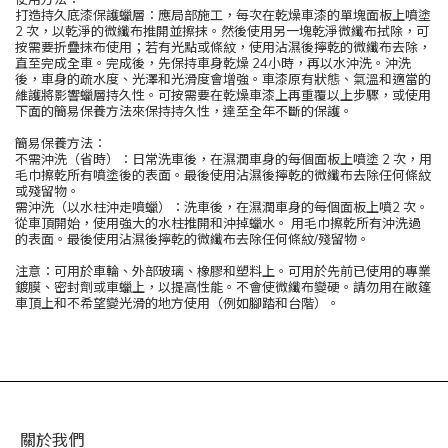
打造持久底漆保護蠟層：應局部施工，每次在乾燥車漆的單塊面板上噴塗
2 次，以乾淨的微纖布推開並擦抹。然後使用另一塊乾淨微纖布拭除，可
按需要折疊抹布使用；若有光點或條紋，使用沾濕後擰乾的微纖布去除，
直至完成全車。完成後，先保持車身乾燥 24小時，再以水沖洗。沖洗
後，車身的疏水度、光澤和光滑度會增強。車漆原有狀態、氣溫和適當的
維護將影響蠟層持久性。可按需要在乾燥車漆上再重覆以上步驟，或使用
下面的簡易保養方法來保持持久性，達至全年不斷的保護。
簡易保養方法：
不需沖洗（省時）：日常洗車後，在濕潤車身的每個面板上噴塗 2 次，用
毛巾擦乾所有噴塗後的表面。最後使用沾濕後擰乾的微纖布去除任何條紋
或殘留物。
需沖洗（以水柱沖走噴蠟）：洗車後，在濕潤車身的每個面板上噴2 次。
從車頂開始，使用強大的水柱推開和沖掉蠟水。 用毛巾擦乾所有沖洗過
的表面。最後使用沾濕後擰乾的微纖布去除任何條紋/殘留物。
注意：可用於車輪、外部玻璃、橡膠和塑料上。可用於先前已使用的專業
鍍膜、密封劑或車蠟上，以提高性能。不會使微纖布變硬。請勿用在敞篷
車頂上和不希望變光滑的地方使用（例如腳踏和台階）。
關於我們