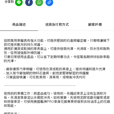
分享到
商品描述
送貨及付款方式
顧客評價
這款萬用車蠟具有強大功能，可提供堅固的石墨烯蠟塗層，只需噴灑幾下
即可提供數月的持久保護。
適用於潮濕或乾燥的車表面上，可提供極致光澤、光滑度、防水性和散熱
性，從而增強紫外線防護。
只要日常使用此產品，可以省下定期保養功夫，令座駕長期保持如新車般
的光澤。
- 最新優質汽車噴蠟，可使用在濕或乾的車身上，提供保護和提升光澤
- 加入現今最強韌的物料石墨烯，創造更堅硬緊密的保護層
- 只需直接噴灑，可在乾車用、濕車用，或噴後沖洗均可
-----------------------------------------------
使用前的準備工作：將產品搖勻。使用前，先確認車漆上沒有生銹和污
垢。先清潔車身並以水徹底沖洗。如有需要，先使用泥膠或磨光蠟等清潔
和修復車漆。可使用美國龜牌PRO車身花痕專業修復劑去除油漆上的花痕
和瑕疵。
使用方法：