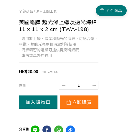
件商品
全部商品
/
洗車上蠟工具
美國龜牌 超光澤上蠟及拋光海綿
11 x 11 x 2 cm (TWA-198)
- 適用於上蠟、清潔和拋光的海綿，可配合蠟、
粗蠟、輪胎光亮劑和清潔劑等使用
- 海綿精密的邊緣可提供提高精細度
- 車內或車外均適用
HK$20.00
HK$25.00
數量
加入購物車
立即購買
分享到