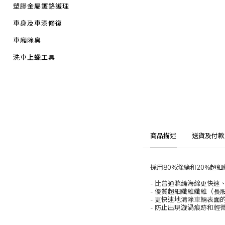
塑膠金屬鍍鉻護理
車身及車漆修復
車廂除臭
洗車上蠟工具
商品描述
送貨及付款
採用80%滌綸和20%
- 比普通滌綸海綿更快速
- 優質超細纖維纖維（長
- 更快速地清除車輛表
- 防止出現漩渦痕跡和輕