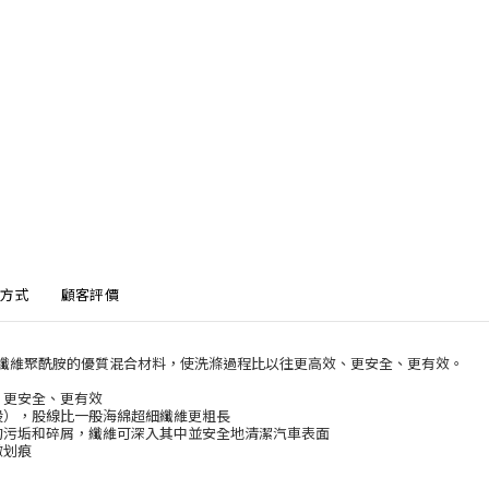
方式
顧客評價
超細纖維聚酰胺的優質混合材料，使洗滌過程比以往更高效、更安全、更有效。
、更安全、更有效
股），股線比一般海綿超細纖維更粗長
面的污垢和碎屑，纖維可深入其中並安全地清潔汽車表面
微划痕