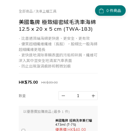
件商品
全部商品
/
洗車上蠟工具
美國龜牌 極致細密絨毛洗車海綿
12.5 x 20 x 5 cm (TWA-183)
- 比普通滌綸海綿更快速、更安全、更有效
- 優質超細纖維纖維（長股），股線比一般海綿
超細纖維更粗長
- 更快速地清除車輛表面的污垢和碎屑，纖維可
深入其中並安全地清潔汽車表面
- 防止出現漩渦痕跡和輕微划痕
HK$75.00
HK$89.00
數量
以優惠價加購商品
(最多 1 件)
美國龜牌 經典洗車兼打蠟
473ml (T-75)
優惠價 HK$40.00